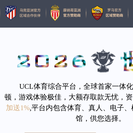
UCL体育综合平台，全球首家一体
顿，游戏体验极佳，大额存取款无忧，资
加送1%
,平台内包含体育、真人、电子
馆，供您选择。